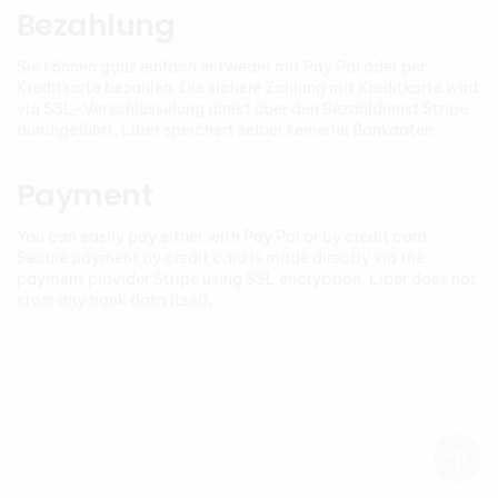
Bezahlung
Sie können ganz einfach entweder mit Pay Pal oder per
Kreditkarte bezahlen. Die sichere Zahlung mit Kreditkarte wird
via SSL-Verschlüsselung direkt über den Bezahldienst Stripe
durchgeführt. Liber speichert selber keinerlei Bankdaten.
Payment
You can easily pay either with Pay Pal or by credit card.
Secure payment by credit card is made directly via the
payment provider Stripe using SSL encryption. Liber does not
store any bank data itself.